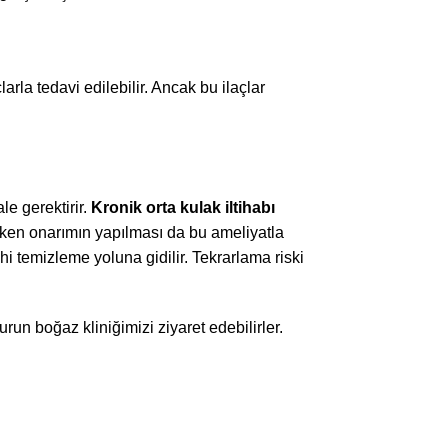
çlarla tedavi edilebilir. Ancak bu ilaçlar
le gerektirir.
Kronik orta kulak iltihabı
reken onarımın yapılması da bu ameliyatla
i temizleme yoluna gidilir. Tekrarlama riski
run boğaz kliniğimizi ziyaret edebilirler.
Dermal Dolgular
Fransız Askı İle Yüz Germe