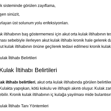
ık sisteminde görülen zayıflama,
şen sinüzit,
arlayan üst solunum yolu enfeksiyonları.
k iltihabının baş göstermemesi için akut orta kulak iltihabının t
sı sebebiyle ilerleyen akut kulak iltihabı kronik hale gelerek d
t kulak iltihabının önüne geçilerek tedavi edilmesi kronik kulak
ulak İltihabı Belirtileri
k iltihabı belirtileri
, akut orta kulak iltihabında görülen belirti
ulakta yapışkan, kötü kokulu ve iltihaplı akıntı oluşur. Kulak za
ebilir. Kronik kulak iltihabının iç kulağa yayılması mide bulantı