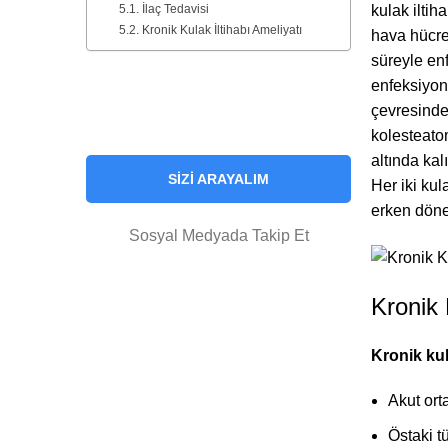
İlaç Tedavisi
kulak ilti
Kronik Kulak İltihabı Ameliyatı
hava hücrel
süreyle en
enfeksiyon
çevresinde 
RANDEVU AL
kolesteatom
altında kal
SIZI ARAYALIM
Her iki kul
erken dön
Sosyal Medyada Takip Et
Kronik 
Kronik kul
Akut ort
Östaki t