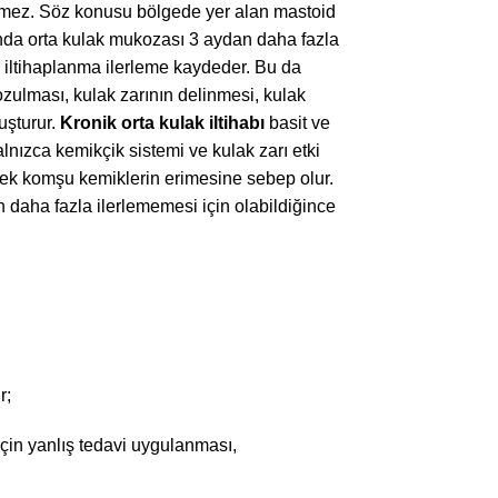
ilemez. Söz konusu bölgede yer alan mastoid
abında orta kulak mukozası 3 aydan daha fazla
 iltihaplanma ilerleme kaydeder. Bu da
ozulması, kulak zarının delinmesi, kulak
uşturur.
Kronik orta kulak iltihabı
basit ve
alnızca kemikçik sistemi ve kulak zarı etki
yerek komşu kemiklerin erimesine sebep olur.
ın daha fazla ilerlememesi için olabildiğince
r;
 için yanlış tedavi uygulanması,