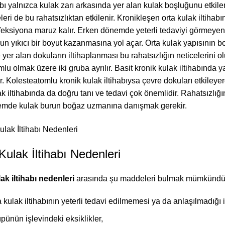
habı yalnızca kulak zarı arkasında yer alan kulak boşluğunu etk
eri de bu rahatsızlıktan etkilenir. Kronikleşen orta kulak iltih
feksiyona maruz kalır. Erken dönemde yeterli tedaviyi görmeyen
un yıkıcı bir boyut kazanmasına yol açar. Orta kulak yapısının b
yer alan dokuların iltihaplanması bu rahatsızlığın neticelerini ol
lu olmak üzere iki gruba ayrılır. Basit kronik kulak iltihabında y
ır. Kolesteatomlu kronik kulak iltihabıysa çevre dokuları etkile
ak iltihabında da doğru tanı ve tedavi çok önemlidir. Rahatsızlığ
emde kulak burun boğaz uzmanına danışmak gerekir.
Kulak İltihabı Nedenleri
ak iltihabı nedenleri
arasında şu maddeleri bulmak mümkündü
a kulak iltihabının yeterli tedavi edilmemesi ya da anlaşılmadığı
üpünün işlevindeki eksiklikler,