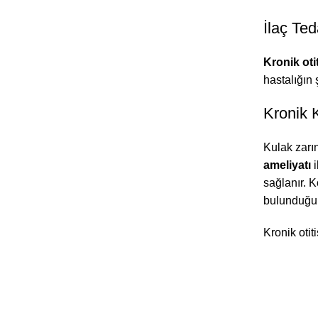
İlaç Ted
Kronik oti
hastalığın 
Kronik K
Kulak zarın
ameliyatı
i
sağlanır. 
bulunduğun
Kronik oti
Adres
: Ye
İnönü Bulv