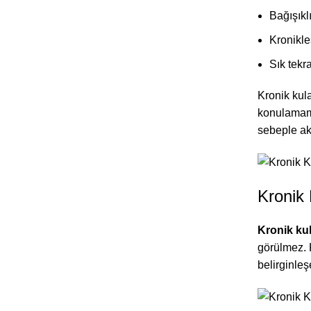
Bağışıkl
Kronikle
Sık tekr
Kronik kula
konulamama
sebeple aku
Kronik K
Kronik kula
görülmez. K
belirginleş