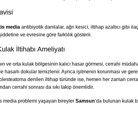
avisi
tis media
antibiyotik damlalar, ağrı kesici, iltihap azaltıcı gibi ila
şiddetine ve evresine göre farklılık gösterir.
ulak İltihabı Ameliyatı
ın ve orta kulak bölgesinin kalıcı hasar görmesi, cerrahi müdaha
le hasarlı dokular temizlenir. Ayrıca işitmenin korunması ve ge
Kolesteatoma denilen iltihap türünde ise, hemen her zaman cerrah
dan cerrahi sonrası da sıkı takip önemlidir.
tis media problemi yaşayan bireyler
Samsun
’da bulunan kulak bu
nimahalle Mahallesi, İsmet
Cem Bayraktar kimdir?
arı, Meliha Hanım
Ofisimiz nerede?