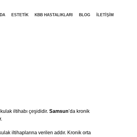
DA
ESTETIK
KBB HASTALIKLARI
BLOG
İLETIŞIM
RANDEVU AL
 kulak iltihabı çeşididir.
Samsun
’da kronik
r.
lak iltihaplarına verilen addır. Kronik orta