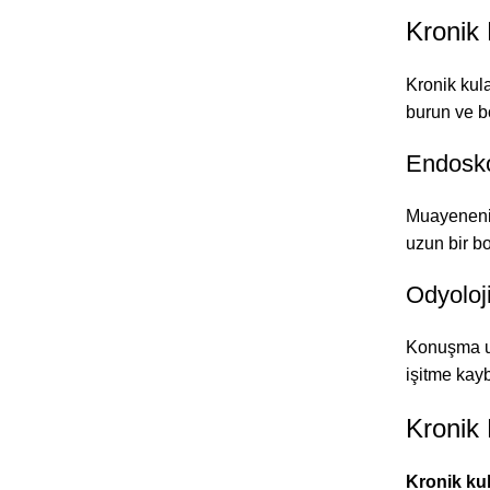
Kronik 
Kronik kula
burun ve b
Endosk
Muayenenin
uzun bir bo
Odyoloj
Konuşma uya
işitme kayb
Kronik 
Kronik kul